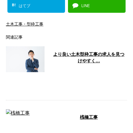
B!
はてブ
LINE
土木工事・型枠工事
関連記事
より良い土木型枠工事の求人を見つ
けやすく…
こんにちは！ 大邦建設株式会社
です。 弊社では、神奈川県横浜
市を拠点に、土木工事・型枠工事
を承ってお …
桟橋工事
今日から 某岸壁での桟橋工事が
始まるため 東神奈川の出田町で