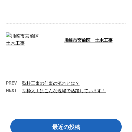
台船に材料の積込みしてます。
…
川崎市宮前区 土木工事
今回は、大邦建設株式会社が手が
ける造成現場の様子をご紹介いた
します。 川崎市宮前区 土木工
事 神奈川 …
PREV
型枠工事の仕事の流れとは？
NEXT
型枠大工はこんな現場で活躍しています！
最近の投稿