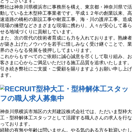
とうございます。
弊社は神奈川県横浜市に事務所を構え、東京都・神奈川県で活
動している土木型枠工事業者です。平成１２年の創業以来、高
速道路の橋桁の新設工事や耐震工事、海・川の護岸工事、造成
現場の擁壁などさまざまな現場に携わり、人々が安心して暮ら
せる地域づくりに貢献しています。
また、次の世代の技術者育成にも力を入れております。熟練者
が築き上げたノウハウを若手に惜しみなく受け継ぐことで、業
界のさらなる発展を後押ししてまいります。
これからもすべてのご依頼に誠心誠意を尽くして取り組み、お
客さまに心からご満足いただける施工品質を追求いたします。
引き続き弊社にご支援・ご愛顧を賜りますようお願い申し上げ
ます。
型枠大工・型枠解体工スタッ
フの職人求人募集中
神奈川県横浜市旭区の大邦建設株式会社では、ただいま型枠大
工・型枠解体工スタッフとして活躍する職人さんの求人を行な
っております。
経験の有無や年齢は問いません。やる気のある方を歓迎いたし