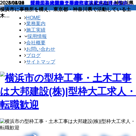
2026/07/08
2025/06/26
2024/11/13
2024/02/01
2024/01/10
2023/04/28
2023/04/25
2023/04/22
2023/04/19
【求人】経験者・未経験者共に大歓迎！型枠…
公共から民間まで！大邦建設株式会社の土木…
【求人】寮完備！手当充実！資格支援ありの…
弊社求人の魅力をご紹介します！
民間の土木型枠工事で作る擁壁を知ろう！
型枠工事は危険？型枠…
型枠工事！コンクリー…
型枠工事は大変？墨出…
建築型枠大工と土木型…
こんにちは！神奈川県
こんにちは！神奈川県
こんにちは！神奈川県
こんにちは！神奈川県
横浜市に事務所を構え、東京都・神奈川県で活動している土
横浜市に事務所を構え、東京都・神奈川県で活動している土
横浜市に事務所を構え、東京都・神奈川県で活動している土
横浜市に事務所を構え、東京都・神奈川県で活動している土
木…
木…
木…
木…
HOME
業務案内
施工実績
採用情報
会社概要
お問い合わせ
ブログ
サイトマップ